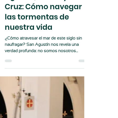
Agustín, el mar y la
Cruz: Cómo navegar
las tormentas de
nuestra vida
¿Cómo atravesar el mar de este siglo sin
naufragar? San Agustín nos revela una
verdad profunda: no somos nosotros
quienes cargamos la Cruz, sino que es la
Cruz de Cristo la que nos lleva a nosotros
hacia la meta. Una reflexión sobre la fe en
medio de las tempestades actuales.